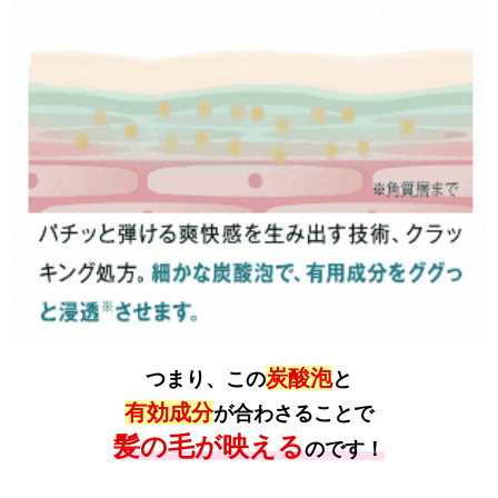
炭酸泡
つまり、この
と
有効成分
が合わさることで
髪の毛が映える
のです！