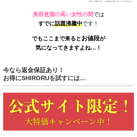
美容意識の高い女性の間
では
すでに
話題沸騰中
です！
お値段
でもここまで来ると
が
気になってきますよね…！
今なら返金保証あり！
お得にSHIRORUを試すには…