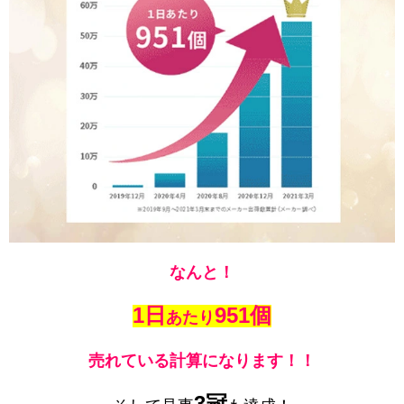
なんと！
1日
951個
あたり
売れている計算になります！！
3冠