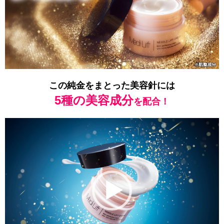
この純金をまとった美容針には
5種の美容成分
を配合！
動
画
プ
レ
ー
ヤ
ー