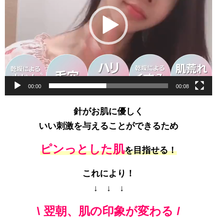
レ
ー
ヤ
ー
00:00
00:08
針がお肌に優しく
いい刺激を与えることができるため
ピンっとした肌
を目指せる！
これにより！
↓ ↓ ↓
\ 翌朝、肌の印象が変わる /