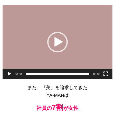
動
画
プ
レ
ー
ヤ
ー
00:00
00:03
また、『美』を追求してきた
YA-MANは
7割
社員の
が女性