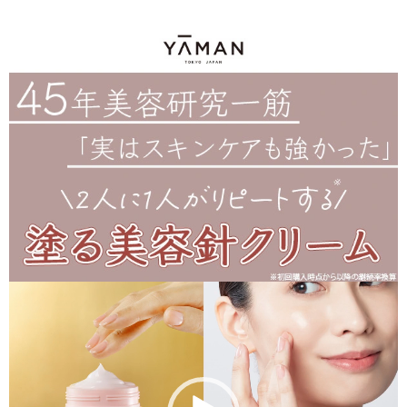
動
画
プ
レ
ー