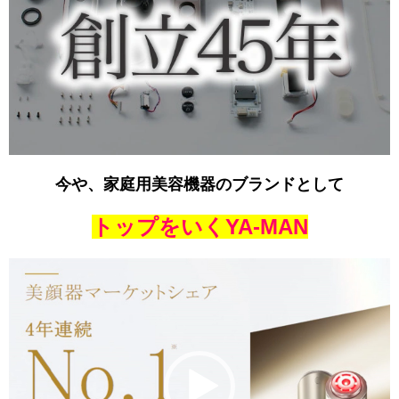
今や、家庭用美容機器のブランドとして
トップをいくYA-MAN
動
画
プ
レ
ー