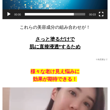
00:00
00:03
これらの美容成分の組み合わせが！
さっと塗るだけで
肌に直接浸透*するため
※角質層まで
様々な老け見え悩みに
効果が期待できる！
動
画
プ