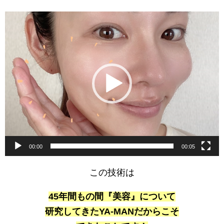
動
画
プ
レ
ー
ヤ
ー
00:00
00:05
この技術は
45年間もの間『美容』について
研究してきたYA-MANだからこそ