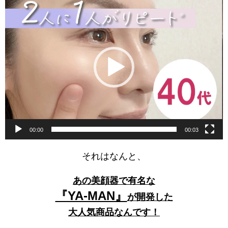
動
画
プ
レ
ー
ヤ
ー
00:00
00:03
それはなんと、
あの美顔器で有名な
『YA-MAN』
が開発した
大人気商品なんです！