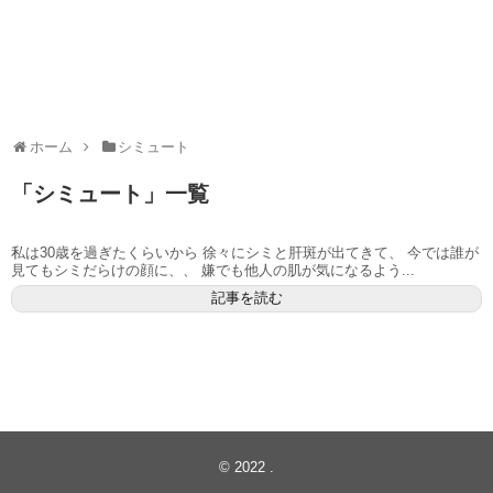
ホーム
シミュート
「
シミュート
」
一覧
私は30歳を過ぎたくらいから 徐々にシミと肝斑が出てきて、 今では誰が
見てもシミだらけの顔に、、 嫌でも他人の肌が気になるよう...
記事を読む
© 2022
.