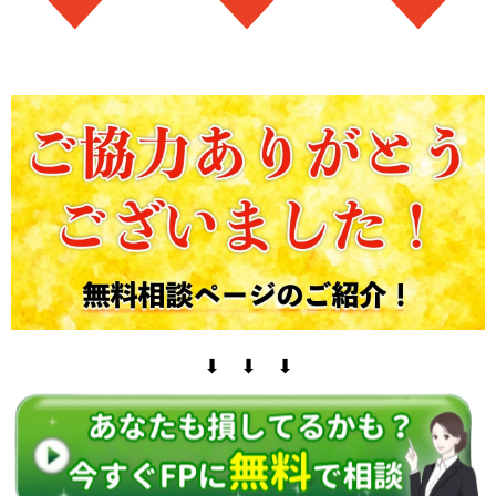
⬇ ⬇ ⬇