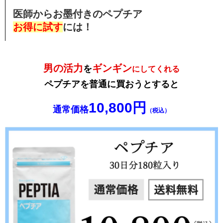
医師からお墨付きのペプチア
お得に試す
には！
男の活力
ギンギン
を
にしてくれる
ペプチアを普通に買おうとすると
10,800円
通常価格
（税込）