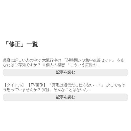
「
修正
」
一覧
美容に詳しい人の中で 大流行中の 『24時間シワ集中改善セット』 をあ
なたはご存知ですか？ ※個人の感想 「こういう広告の...
記事を読む
【タイトル】 【FV画像】 「薄毛は遺伝だし仕方ない...！」 少しでもそ
う思っていませんか？ 実は、そんなことはないん...
記事を読む