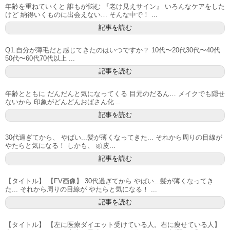
年齢を重ねていくと 誰もが悩む 『老け見えサイン』 いろんなケアをした
けど 納得いくものに出会えない… そんな中で！ ...
記事を読む
Q1.自分が薄毛だと感じてきたのはいつですか？ 10代〜20代30代〜40代
50代〜60代70代以上 ...
記事を読む
年齢とともに だんだんと気になってくる 目元のだるん… メイクでも隠せ
ないから 印象がどんどんおばさん化...
記事を読む
30代過ぎてから、 やばい...髪が薄くなってきた... それから周りの目線が
やたらと気になる！ しかも、 頭皮...
記事を読む
【タイトル】 【FV画像】 30代過ぎてから やばい...髪が薄くなってき
た... それから周りの目線が やたらと気になる！ ...
記事を読む
【タイトル】 【左に医療ダイエット受けている人。右に痩せている人】